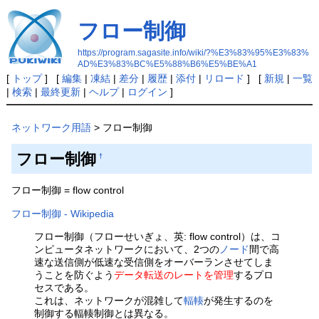
フロー制御
https://program.sagasite.info/wiki/?%E3%83%95%E3%83%
AD%E3%83%BC%E5%88%B6%E5%BE%A1
[
トップ
] [
編集
|
凍結
|
差分
|
履歴
|
添付
|
リロード
] [
新規
|
一覧
|
検索
|
最終更新
|
ヘルプ
|
ログイン
]
ネットワーク用語
> フロー制御
フロー制御
†
フロー制御 = flow control
フロー制御 - Wikipedia
フロー制御（フローせいぎょ、英: flow control）は、コ
ンピュータネットワークにおいて、2つの
ノード
間で高
速な送信側が低速な受信側をオーバーランさせてしま
うことを防ぐよう
データ転送のレートを管理
するプロ
セスである。
これは、ネットワークが混雑して
輻輳
が発生するのを
制御する輻輳制御とは異なる。