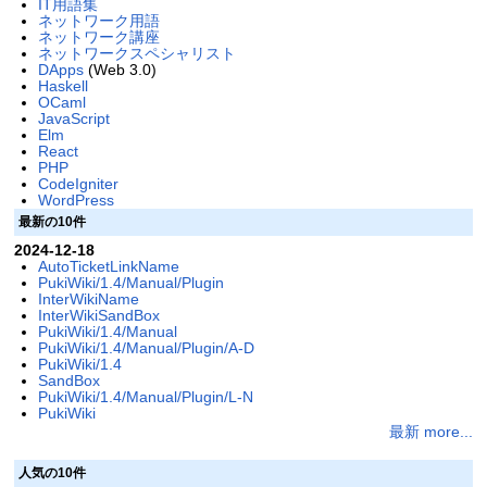
IT用語集
ネットワーク用語
ネットワーク講座
ネットワークスペシャリスト
DApps
(Web 3.0)
Haskell
OCaml
JavaScript
Elm
React
PHP
CodeIgniter
WordPress
最新の10件
2024-12-18
AutoTicketLinkName
PukiWiki/1.4/Manual/Plugin
InterWikiName
InterWikiSandBox
PukiWiki/1.4/Manual
PukiWiki/1.4/Manual/Plugin/A-D
PukiWiki/1.4
SandBox
PukiWiki/1.4/Manual/Plugin/L-N
PukiWiki
最新 more...
人気の10件