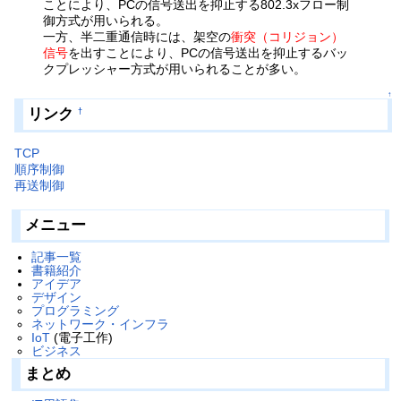
ことにより、PCの信号送出を抑止する802.3xフロー制
御方式が用いられる。
一方、半二重通信時には、架空の
衝突（コリジョン）
信号
を出すことにより、PCの信号送出を抑止するバッ
クプレッシャー方式が用いられることが多い。
↑
リンク
†
TCP
順序制御
再送制御
メニュー
記事一覧
書籍紹介
アイデア
デザイン
プログラミング
ネットワーク・インフラ
IoT
(電子工作)
ビジネス
まとめ