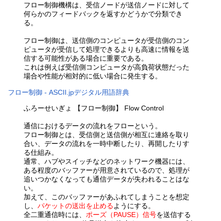
フロー制御機構は、受信ノードが送信ノードに対して
何らかのフィードバックを返すかどうかで分類でき
る。
フロー制御は、送信側のコンピュータが受信側のコン
ピュータが受信して処理できるよりも高速に情報を送
信する可能性がある場合に重要である。
これは例えば受信側コンピュータが高負荷状態だった
場合や性能が相対的に低い場合に発生する。
フロー制御 - ASCII.jpデジタル用語辞典
ふろーせいぎょ 【フロー制御】 Flow Control
通信におけるデータの流れをフローという。
フロー制御とは、受信側と送信側が相互に連絡を取り
合い、データの流れを一時中断したり、再開したりす
る仕組み。
通常、ハブやスイッチなどのネットワーク機器には、
ある程度のバッファーが用意されているので、処理が
追いつかなくなっても通信データが失われることはな
い。
加えて、このバッファーがあふれてしまうことを想定
し、
パケットの送出を止める
ようにする。
全二重通信時には、
ポーズ（PAUSE）信号
を送信する