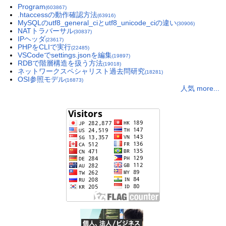
Program
(603867)
.htaccessの動作確認方法
(63916)
MySQLのutf8_general_ciとutf8_unicode_ciの違い
(30906)
NATトラバーサル
(30837)
IPヘッダ
(23617)
PHPをCLIで実行
(22485)
VSCodeでsettings.jsonを編集
(19897)
RDBで階層構造を扱う方法
(19018)
ネットワークスペシャリスト過去問研究
(18281)
OSI参照モデル
(16873)
人気 more...